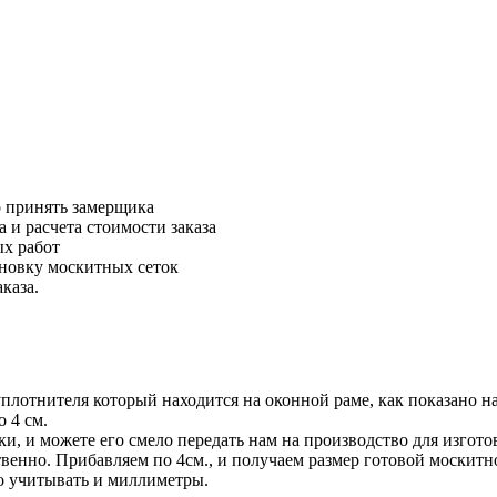
о принять замерщика
 и расчета стоимости заказа
ых работ
ановку москитных сеток
каза.
плотнителя который находится на оконной раме, как показано на
 4 см.
и, и можете его смело передать нам на производство для изгото
енно. Прибавляем по 4см., и получаем размер готовой москитно
мо учитывать и миллиметры.