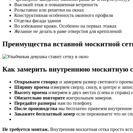
Высокий этаж и повышенная ветреность
Рольставни или решетки на окнах
Конструктивная особенность оконного профиля
Отделка фасада здания
Во избежание кражи. Особенно на первых этажах
Желание не делать в раме отверстия для крепплений
Преимущества вставной москитной сет
Как замерить внутреннюю москитную с
Открываем створку
и замеряем размер светового проема 
Ширину проема
измеряем сверху, снизу, в центре и зап
Высоту проема
измеряем в двух местах (слева и справа)
Обязательно повторите
контрольным замером.
Передайте размеры
нам по телефону.
После производства
мы бесплатно привезем внутренние м
Закажите бесплатный замер
если переживаете что не сп
Не требуется монтаж.
Внутренняя москитная сетка просто вста