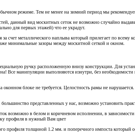
бычном режиме. Тем не менее на зимний период мы рекомендуе
ей, данный вид москитных сеток не возможно случайно выдави
ально для первых этажей) что ее украдут.
 за счет металлического наплыва который прилегает по всему к
аже минимальные зазоры между москитной сеткой и окном.
специальную ручку расположенную внизу конструкции. Для устан
ена! Все манипуляции выполняются изнутри, без необходимости
оконном блоке не требуется. Целостность рамы не нарушается.
а большинство представленных у нас, возможно установить прак
ок возможно в белом и коричневом исполнении, в зависимости 
аску профиля в нужный Вам цвет
го профиля толщиной 1.2 мм. и поперечного импоста который о