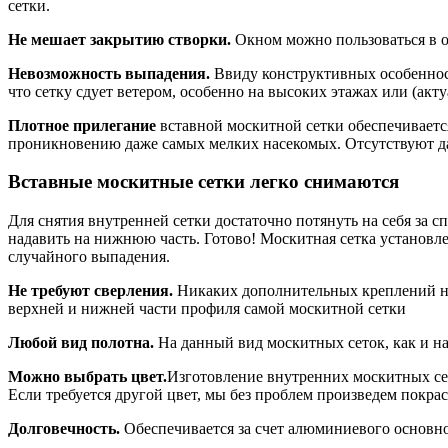
сетки.
Не мешает закрытию створки.
Окном можно пользоваться в о
Невозможность выпадения.
Ввиду конструктивных особенност
что сетку сдует ветером, особенно на высоких этажах или (акту
Плотное прилегание
вставной москитной сетки обеспечивается
проникновению даже самых мелких насекомых. Отсутствуют д
Вставные москитные сетки легко снимаются
Для снятия внутренней сетки достаточно потянуть на себя за 
надавить на нижнюю часть. Готово! Москитная сетка установл
случайного выпадения.
Не требуют сверления.
Никаких дополнительных креплений на 
верхней и нижней части профиля самой москитной сетки
Любой вид полотна.
На данный вид москитных сеток, как и н
Можно выбрать цвет.
Изготовление внутренних москитных сет
Если требуется другой цвет, мы без проблем произведем покр
Долговечность.
Обеспечивается за счет алюминиевого основно