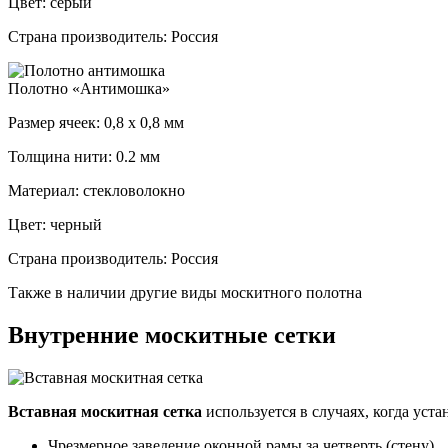
Цвет: серый
Страна производитель: Россия
Полотно «Антимошка»
Размер ячеек: 0,8 x 0,8 мм
Толщина нити: 0.2 мм
Материал: стекловолокно
Цвет: черный
Страна производитель: Россия
Также в наличии другие виды москитного полотна
Внутренние москитные сетки
Вставная москитная сетка
используется в случаях, когда ус
Чрезмерное заведение оконной рамы за четверть (стену).