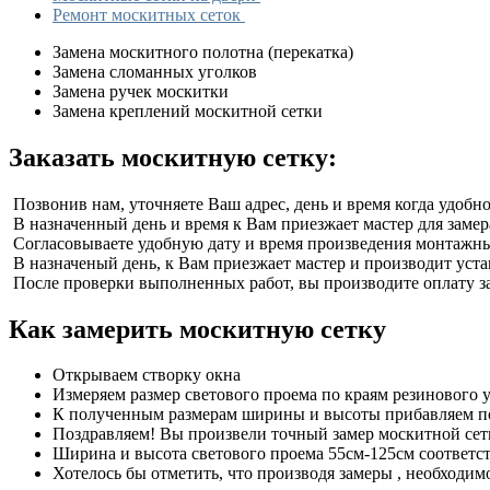
Ремонт москитных сеток
Замена москитного полотна (перекатка)
Замена сломанных уголков
Замена ручек москитки
Замена креплений москитной сетки
Заказать москитную сетку:
Позвонив нам, уточняете Ваш адрес, день и время когда удобн
В назначенный день и время к Вам приезжает мастер для замера
Согласовываете удобную дату и время произведения монтажн
В назначеный день, к Вам приезжает мастер и производит уст
После проверки выполненных работ, вы производите оплату за
Как замерить москитную сетку
Открываем створку окна
Измеряем размер светового проема по краям резинового у
К полученным размерам ширины и высоты прибавляем по
Поздравляем! Вы произвели точный замер москитной сетк
Ширина и высота светового проема 55см-125см соответств
Хотелось бы отметить, что производя замеры , необходи