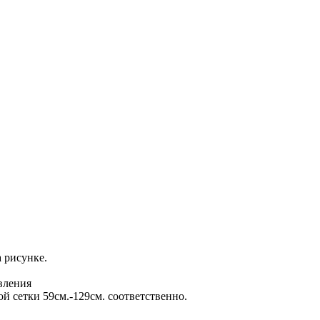
 рисунке.
вления
й сетки 59см.-129см. соответственно.